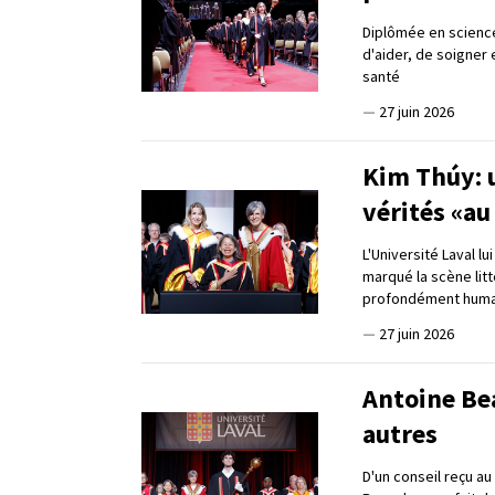
Diplômée en science
d'aider, de soigner
santé
—
27 juin 2026
Kim Thúy: u
vérités «au
L'Université Laval l
marqué la scène lit
profondément huma
—
27 juin 2026
Antoine Be
autres
D'un conseil reçu a