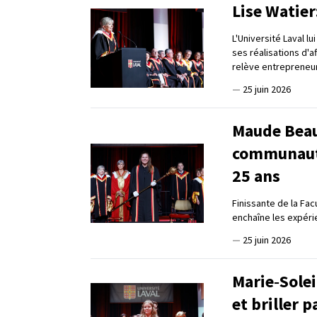
Lise Watier
L'Université Laval l
ses réalisations d'a
relève entrepreneur
—
25 juin 2026
Maude Beau
communauté
25 ans
Finissante de la Fa
enchaîne les expéri
—
25 juin 2026
Marie‑Solei
et briller 