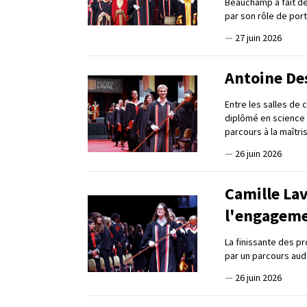
Beauchamp a fait de
par son rôle de por
—
27 juin 2026
Antoine Des
Entre les salles de 
diplômé en science 
parcours à la maîtri
—
26 juin 2026
Camille Lav
l'engagem
La finissante des p
par un parcours auda
—
26 juin 2026