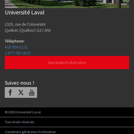
Université Laval
2325, rue de l'Université
Québec (Québec) G1V 0A6
Téléphone
:
418 656-2131
1 877 785-2825
Demande d'information
Suivez-nous
!
Facebook
X
Youtube
©
2026
Université Laval.
Tout droits réservés
Conditions générales d'utilisation