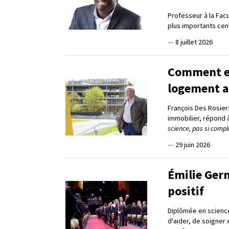
Professeur à la Fac
plus importants ce
—
8 juillet 2026
Comment en 
logement a
François Des Rosier
immobilier, répond 
science, pas si compl
—
29 juin 2026
Émilie Germ
positif
Diplômée en science
d'aider, de soigner