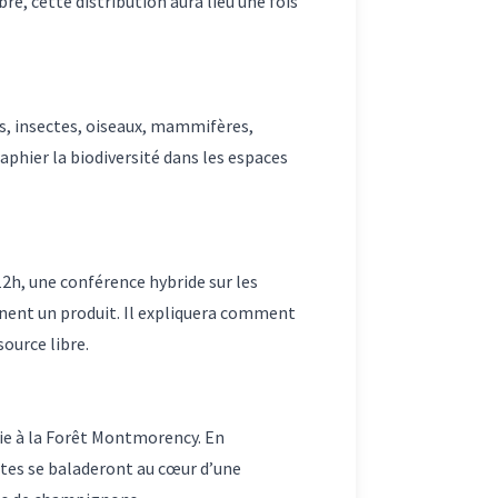
re, cette distribution aura lieu une fois
es, insectes, oiseaux, mammifères,
phier la biodiversité dans les espaces
12h, une conférence hybride sur les
ennent un produit. Il expliquera comment
source libre.
ie à la Forêt Montmorency. En
tes se baladeront au cœur d’une