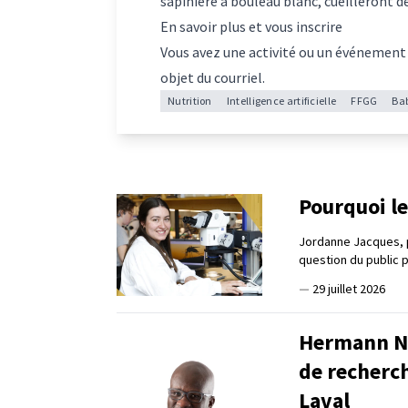
sapinière à bouleau blanc, cueilleront 
En savoir plus et vous inscrire
Vous avez une activité ou un événement
objet du courriel.
Nutrition
Intelligence artificielle
FFGG
Bab
Pourquoi le
Jordanne Jacques, 
question du public 
—
29 juillet 2026
Hermann Na
de recherc
Laval