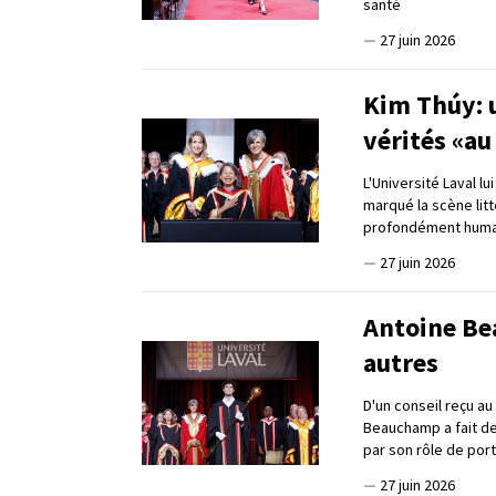
santé
—
27 juin 2026
Kim Thúy: u
vérités «au
L'Université Laval l
marqué la scène lit
profondément huma
—
27 juin 2026
Antoine Be
autres
D'un conseil reçu a
Beauchamp a fait de
par son rôle de por
—
27 juin 2026