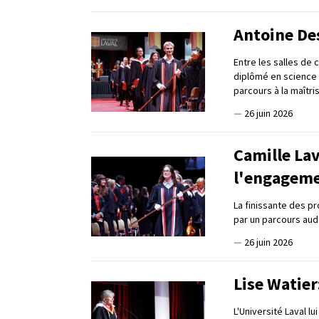
Antoine Des
Entre les salles de 
diplômé en science 
parcours à la maîtri
—
26 juin 2026
Camille Lav
l'engagem
La finissante des p
par un parcours auda
—
26 juin 2026
Lise Watier
L'Université Laval l