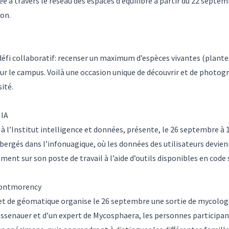
e à travers le réseau des espaces d’équilibre à partir du 22 septemb
ion.
 défi collaboratif: recenser un maximum d’espèces vivantes (plant
r le campus. Voilà une occasion unique de découvrir et de photogra
sité.
 IA
à l’Institut intelligence et données, présente, le 26 septembre à 
hébergés dans l’infonuagique, où les données des utilisateurs devi
ent sur son poste de travail à l’aide d’outils disponibles en code 
 Montmorency
e et de géomatique organise le 26 septembre une sortie de mycolog
ssenauer et d’un expert de Mycosphaera, les personnes participan