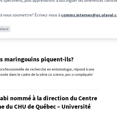
des spécimens, puis apprendront à distinguer les différentes famil
 à nous soumettre? Écrivez-nous à
comms.internes@uc.ulaval.c
illard
s maringouins piquent-ils?
professionnelle de recherche en entomologie, répond à une
posée dans le cadre de la série
La science, pas si compliquée!
bi nommé à la direction du Centre
he du CHU de Québec – Université