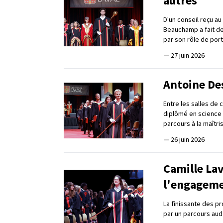
autres
D'un conseil reçu a
Beauchamp a fait de
par son rôle de por
—
27 juin 2026
Antoine Des
Entre les salles de 
diplômé en science 
parcours à la maîtri
—
26 juin 2026
Camille Lav
l'engagem
La finissante des p
par un parcours auda