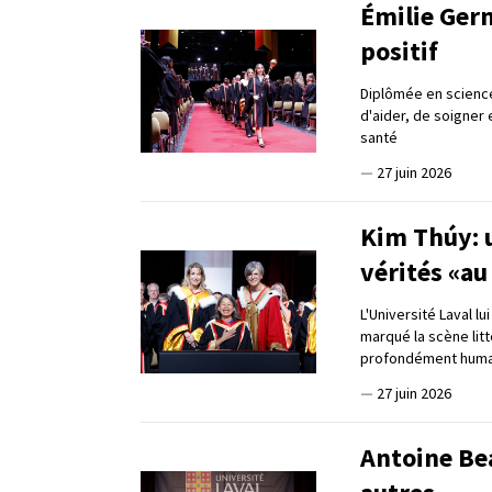
Émilie Germ
positif
Diplômée en science
d'aider, de soigner
santé
—
27 juin 2026
Kim Thúy: u
vérités «au
L'Université Laval l
marqué la scène lit
profondément huma
—
27 juin 2026
Antoine Be