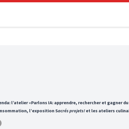
enda: l’atelier «Parlons IA: apprendre, rechercher et gagner du
onsommation, l’exposition S
acrés projets!
et les ateliers culin