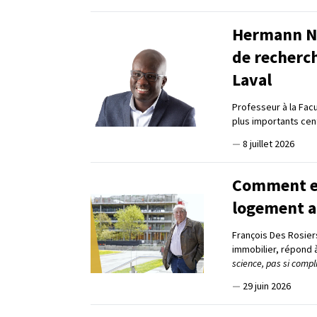
Hermann Na
de recherc
Laval
Professeur à la Fac
plus importants ce
—
8 juillet 2026
Comment en 
logement a
François Des Rosier
immobilier, répond 
science, pas si compl
—
29 juin 2026