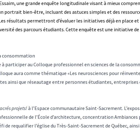
e Essaim, une grande enquête longitudinale visant à mieux comprend
 portrait bien-être, incluant des astuces simples et des ressource
es résultats permettront d’évaluer les initiatives déjà en place et
iversité des parcours étudiants. Cette enquête est une initiative d
 la consommation
 à participer au Colloque professionnel en sciences de la consomma
olloque aura comme thématique «Les neurosciences pour réinvente
tes ainsi que réseautage entre personnes étudiantes, entreprises e
acrés projets!
à l’Espace communautaire Saint-Sacrement. L’exposit
rofessionnelle de l’École d’architecture, concentration Ambiances 
éfi de requalifier l’église du Très-Saint-Sacrement de Québec, ains