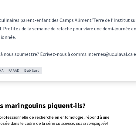
 culinaires parent-enfant des Camps Aliment’Terre de l’Institut sur
l. Profitez de la semaine de relâche pour vivre une demi‑journée e
sionnée.
 à nous soumettre? Écrivez-nous à
comms.internes@uc.ulaval.ca
e
AA
FAAAD
Babillard
s maringouins piquent-ils?
professionnelle de recherche en entomologie, répond à une
posée dans le cadre de la série
La science, pas si compliquée!