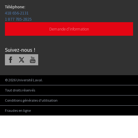
Téléphone
:
418 656-2131
1 877 785-2825
Demande d'information
Suivez-nous
!
Facebook
X
Youtube
©
2026
Université Laval.
Tout droits réservés
Conditions générales d'utilisation
Fraudes en ligne