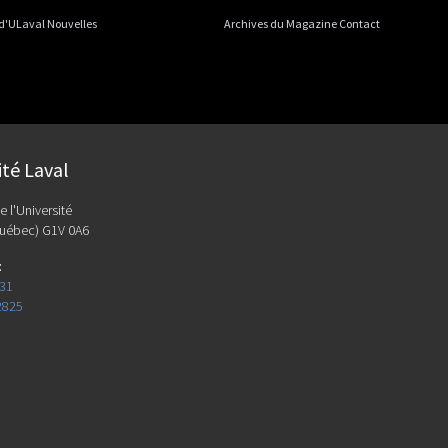
 d'ULaval Nouvelles
Archives du Magazine Contact
ité Laval
e l'Université
uébec) G1V 0A6
:
131
2825