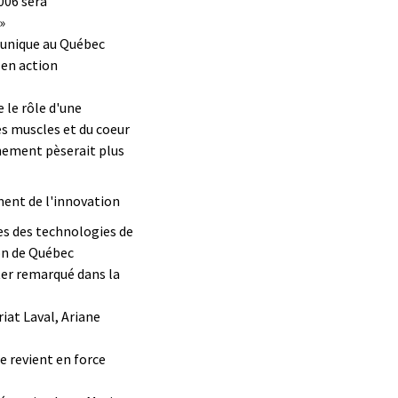
006 sera
»
 unique au Québec
 en action
 le rôle d'une
s muscles et du coeur
nnement pèserait plus
ment de l'innovation
es des technologies de
on de Québec
ter remarqué dans la
iat Laval, Ariane
 revient en force