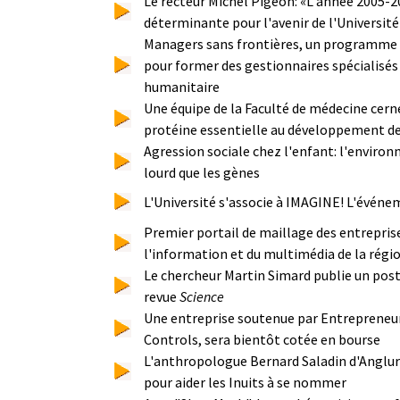
Le recteur Michel Pigeon: «L'année 2005-2
déterminante pour l'avenir de l'Université
Managers sans frontières, un programme
pour former des gestionnaires spécialisés
humanitaire
Une équipe de la Faculté de médecine cerne
protéine essentielle au développement de
Agression sociale chez l'enfant: l'enviro
lourd que les gènes
L'Université s'associe à IMAGINE! L'événe
Premier portail de maillage des entrepris
l'information et du multimédia de la régi
Le chercheur Martin Simard publie un pos
revue
Science
Une entreprise soutenue par Entrepreneur
Controls, sera bientôt cotée en bourse
L'anthropologue Bernard Saladin d'Anglure
pour aider les Inuits à se nommer