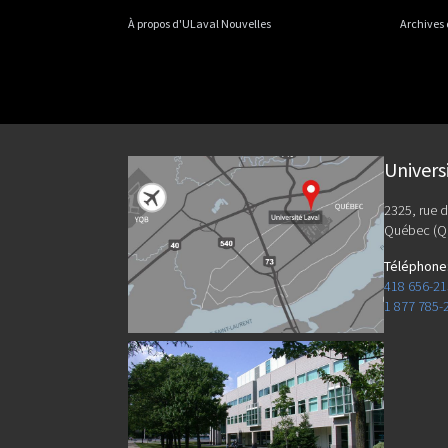
À propos d'ULaval Nouvelles
Archives
Univers
2325, rue d
Québec (Q
Téléphone
418 656-2
1 877 785-