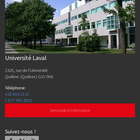
Université Laval
2325, rue de l'Université
Québec (Québec) G1V 0A6
Téléphone
:
418 656-2131
1 877 785-2825
Demande d'information
Suivez-nous
!
Facebook
X
Youtube