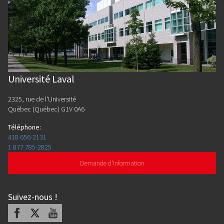
Université Laval
2325, rue de l'Université
Québec (Québec) G1V 0A6
Téléphone
:
418 656-2131
1 877 785-2825
Demande d'information
Suivez-nous
!
Facebook
X
Youtube