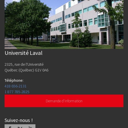
Université Laval
2325, rue de l'Université
Québec (Québec) G1V 0A6
Téléphone
:
418 656-2131
1 877 785-2825
Demande d'information
Suivez-nous
!
Facebook
X
Youtube