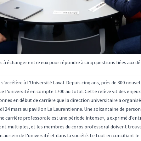
s à échanger entre eux pour répondre à cinq questions liées aux défi
'accélère à l'Université Laval. Depuis cinq ans, près de 300 nouve
 l'université en compte 1700 au total. Cette relève vit des enjeux 
nes en début de carrière que la direction universitaire a organis
undi 24 mars au pavillon La Laurentienne. Une soixantaine de person
e carrière professorale est une période intense», a exprimé d'entré
ont multiples, et les membres du corps professoral doivent trouver
u sein de l'université et dans la société. Le tout en conciliant le t