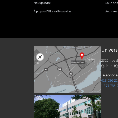
Nous joindre
Salle de 
À propos d'ULaval Nouvelles
Archives
Univers
2325, rue d
Québec (Q
Téléphone
418 656-2
1 877 785-