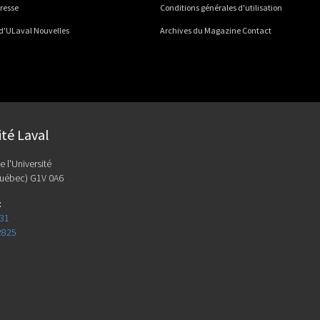
presse
Conditions générales d'utilisation
 d'ULaval Nouvelles
Archives du Magazine Contact
ité Laval
e l'Université
uébec) G1V 0A6
:
131
2825