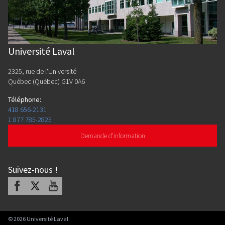
Université Laval
2325, rue de l'Université
Québec (Québec) G1V 0A6
Téléphone
:
418 656-2131
1 877 785-2825
Demande d'information
Suivez-nous
!
Facebook
X
Youtube
©
2026
Université Laval.