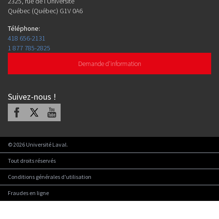
2325, rue de l'Université
Québec (Québec) G1V 0A6
Téléphone
:
418 656-2131
1 877 785-2825
Demande d'information
Suivez-nous
!
Facebook
X
Youtube
©
2026
Université Laval.
Tout droits réservés
Conditions générales d'utilisation
Fraudes en ligne