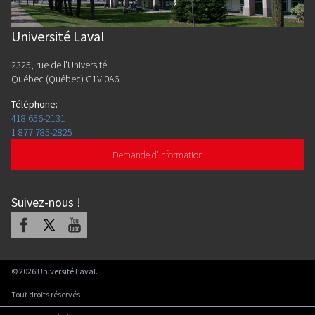
Université Laval
2325, rue de l'Université
Québec (Québec) G1V 0A6
Téléphone
:
418 656-2131
1 877 785-2825
Demande d'information
Suivez-nous
!
Facebook
X
Youtube
©
2026
Université Laval.
Tout droits réservés