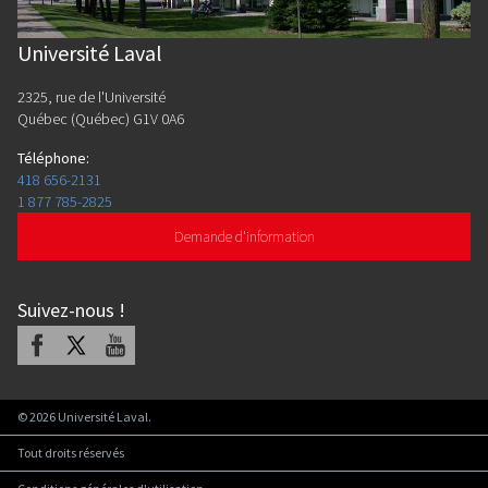
Université Laval
2325, rue de l'Université
Québec (Québec) G1V 0A6
Téléphone
:
418 656-2131
1 877 785-2825
Demande d'information
Suivez-nous
!
Facebook
X
Youtube
©
2026
Université Laval.
Tout droits réservés