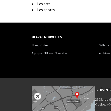
Les arts
Les sports
ULAVAL NOUVELLES
Nous joindre
Salle de 
À propos d'ULaval Nouvelles
Archives
Univers
2325, rue d
Québec (Q