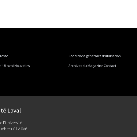
presse
Conditions générales d'utilisation
 d'ULaval Nouvelles
Archives du Magazine Contact
ité Laval
e l'Université
uébec) G1V 0A6