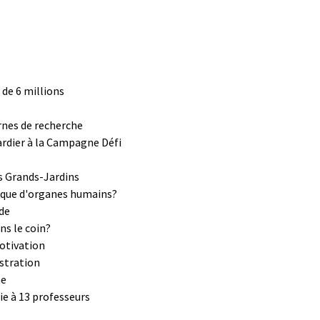
de 6 millions
rnes de recherche
rdier à la Campagne Défi
es Grands-Jardins
nque d'organes humains?
ide
ns le coin?
motivation
istration
ne
e à 13 professeurs