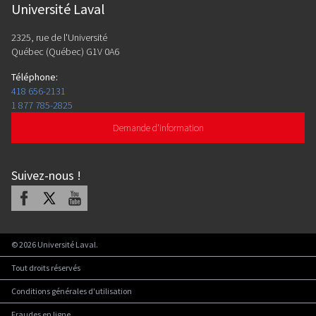
Université Laval
2325, rue de l'Université
Québec (Québec) G1V 0A6
Téléphone
:
418 656-2131
1 877 785-2825
Demande d'information
Suivez-nous
!
Facebook
X
Youtube
©
2026
Université Laval.
Tout droits réservés
Conditions générales d'utilisation
Fraudes en ligne