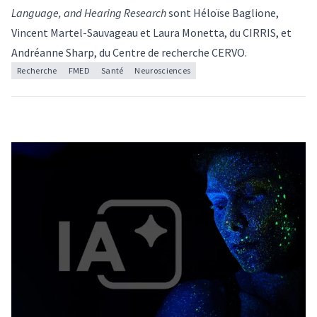
Language, and Hearing Research
sont Héloïse Baglione,
Vincent Martel-Sauvageau et
Laura Monetta
, du CIRRIS, et
Andréanne Sharp, du Centre de recherche CERVO.
Recherche
FMED
Santé
Neurosciences