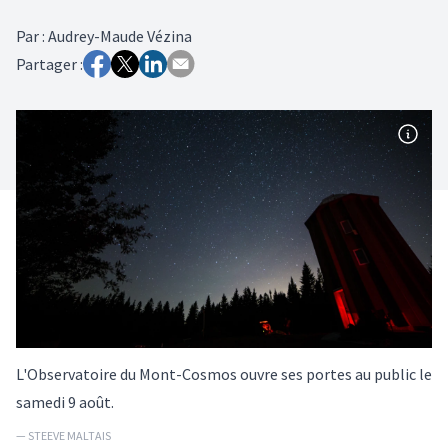
Par
:
Audrey-Maude Vézina
Partager :
L'Observatoire du Mont-Cosmos ouvre ses portes au public le
samedi 9 août.
— STEEVE MALTAIS