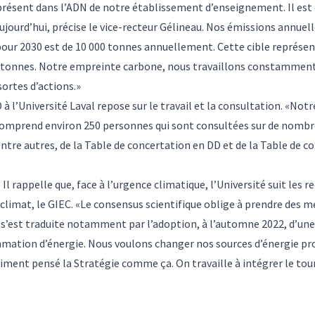
ésent dans l’ADN de notre établissement d’enseignement. Il est 
urd’hui, précise le vice-recteur Gélineau. Nos émissions annuelle
pour 2030 est de 10 000 tonnes annuellement. Cette cible représe
0 tonnes. Notre empreinte carbone, nous travaillons constamment 
sortes d’actions.»
 à l’Université Laval repose sur le travail et la consultation. «Not
Il comprend environ 250 personnes qui sont consultées sur de nombr
 entre autres, de la Table de concertation en DD et de la Table de c
. Il rappelle que, face à l’urgence climatique, l’Université suit l
limat, le GIEC. «Le consensus scientifique oblige à prendre des me
s’est traduite notamment par l’adoption, à l’automne 2022, d’une s
mmation d’énergie. Nous voulons changer nos sources d’énergie pr
aiment pensé la Stratégie comme ça. On travaille à intégrer le tou