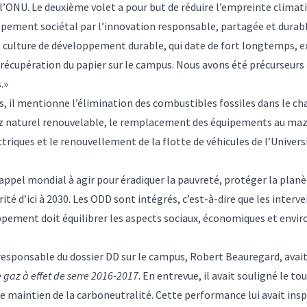
ONU. Le deuxième volet a pour but de réduire l’empreinte climatiq
ppement sociétal par l’innovation responsable, partagée et durabl
 culture de développement durable, qui date de fort longtemps, e
récupération du papier sur le campus. Nous avons été précurseurs à
.»
, il mentionne l’élimination des combustibles fossiles dans le ch
z naturel renouvelable, le remplacement des équipements au mazo
ctriques et le renouvellement de la flotte de véhicules de l’Univers
ppel mondial à agir pour éradiquer la pauvreté, protéger la planèt
rité d’ici à 2030. Les ODD sont intégrés, c’est-à-dire que les inter
oppement doit équilibrer les aspects sociaux, économiques et env
f responsable du dossier DD sur le campus, Robert Beauregard, avai
 gaz à effet de serre 2016-2017
. En entrevue, il avait souligné le t
t le maintien de la carboneutralité. Cette performance lui avait ins