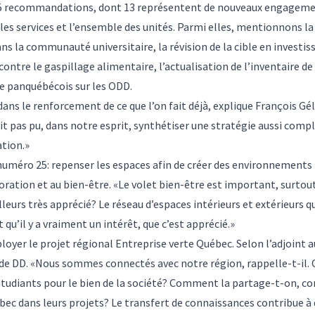
35 recommandations, dont 13 représentent de nouveaux engagement
 les services et l’ensemble des unités. Parmi elles, mentionnons l
ns la communauté universitaire, la révision de la cible en invest
contre le gaspillage alimentaire, l’actualisation de l’inventaire de
he panquébécois sur les ODD.
ns le renforcement de ce que l’on fait déjà, explique François Gél
it pas pu, dans notre esprit, synthétiser une stratégie aussi compl
ation.»
uméro 25: repenser les espaces afin de créer des environnements 
oration et au bien-être. «Le volet bien-être est important, surtout 
urs très apprécié? Le réseau d’espaces intérieurs et extérieurs qu
 qu’il y a vraiment un intérêt, que c’est apprécié.»
yer le projet régional Entreprise verte Québec. Selon l’adjoint a
re de DD. «Nous sommes connectés avec notre région, rappelle-t-i
 étudiants pour le bien de la société? Comment la partage-t-on, 
dans leurs projets? Le transfert de connaissances contribue à d