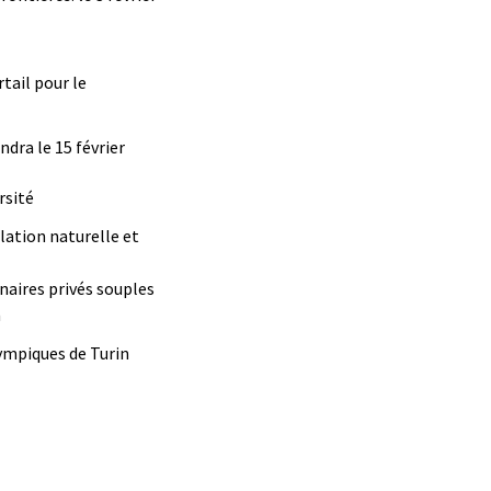
rtail pour le
ndra le 15 février
rsité
lation naturelle et
naires privés souples
n
lympiques de Turin