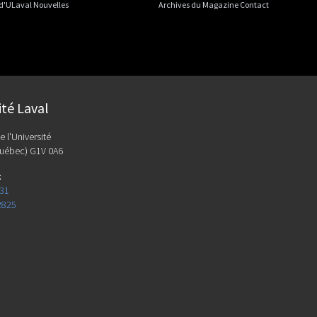
 d'ULaval Nouvelles
Archives du Magazine Contact
ité Laval
e l'Université
uébec) G1V 0A6
:
131
2825