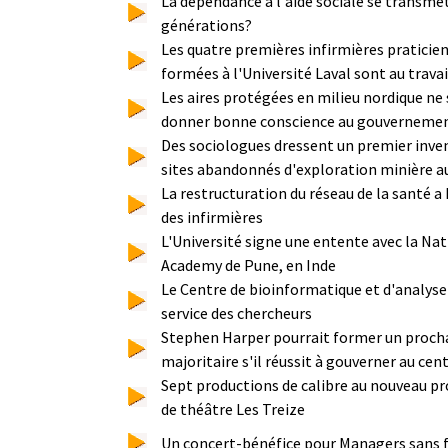
La dépendance à l'aide sociale se transmet
générations?
Les quatre premières infirmières praticie
formées à l'Université Laval sont au travai
Les aires protégées en milieu nordique ne 
donner bonne conscience au gouverneme
Des sociologues dressent un premier inven
sites abandonnés d'exploration minière a
La restructuration du réseau de la santé 
des infirmières
L'Université signe une entente avec la Na
Academy de Pune, en Inde
Le Centre de bioinformatique et d'analys
service des chercheurs
Stephen Harper pourrait former un proc
majoritaire s'il réussit à gouverner au cen
Sept productions de calibre au nouveau p
de théâtre Les Treize
Un concert-bénéfice pour Managers sans fro