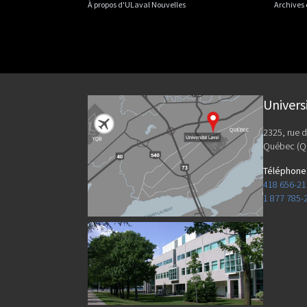
À propos d'ULaval Nouvelles
Archives
Univers
2325, rue d
Québec (Q
Téléphone
418 656-2
1 877 785-