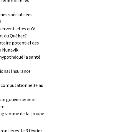
-elle entre les
nnes spécialisées
l
servent-elles qu'à
nt du Québec?
taire potentiel des
u Nunavik
a hypothéqué la santé
tional Insurance
e computationnelle au
hain gouvernement
tre
rogramme de la troupe
ntières. le 3 février