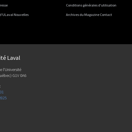
presse
Conditions générales d'utilisation
 d'ULaval Nouvelles
Archives du Magazine Contact
ité Laval
e l'Université
uébec) G1V 0A6
:
131
2825