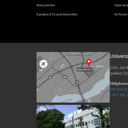
Nous joindre
Salle de 
À propos d'ULaval Nouvelles
Archives
Univers
2325, rue d
Québec (Q
Téléphone
418 656-2
1 877 785-