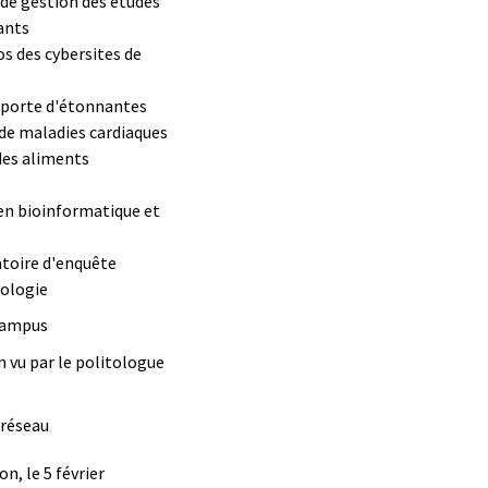
de gestion des études
ants
s des cybersites de
apporte d'étonnantes
 de maladies cardiaques
des aliments
n bioinformatique et
atoire d'enquête
nologie
 campus
 vu par le politologue
 réseau
n, le 5 février