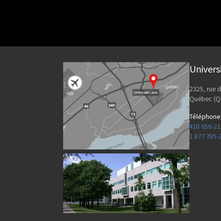
Univers
2325, rue d
Québec (Q
Téléphone
418 656-2
1 877 785-