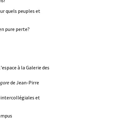
ns!
ur quels peuples et
en pure perte?
'espace à la Galerie des
agore
de Jean-Pirre
intercollégiales et
campus