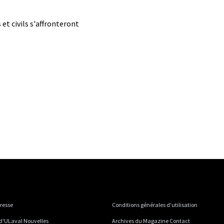
 et civils s'affronteront
presse
Conditions générales d'utilisation
 d'ULaval Nouvelles
Archives du Magazine Contact