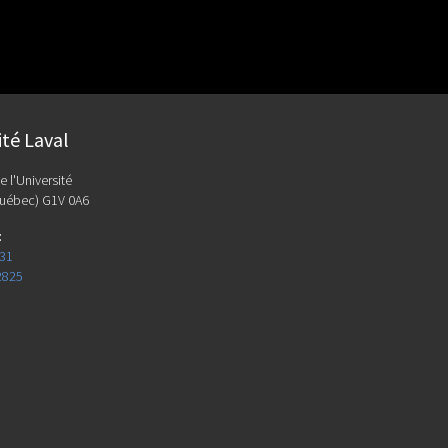
ité Laval
e l'Université
uébec) G1V 0A6
:
131
2825