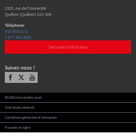
2325, rue de l'Université
Québec (Québec) G1V 0A6
Téléphone
:
418 656-2131
1 877 785-2825
Demande d'information
Suivez-nous
!
Facebook
X
Youtube
©
2026
Université Laval.
Tout droits réservés
Conditions générales d'utilisation
Fraudes en ligne