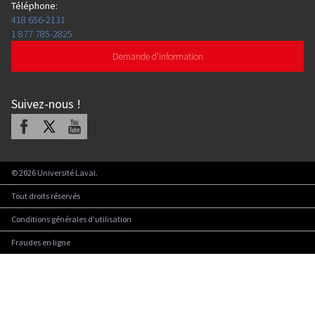
Téléphone
:
418 656-2131
1 877 785-2825
Demande d'information
Suivez-nous
!
Facebook
X
Youtube
©
2026
Université Laval.
Tout droits réservés
Conditions générales d'utilisation
Fraudes en ligne