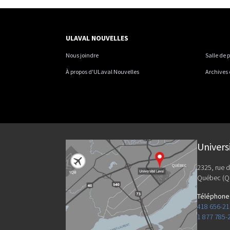
ULAVAL NOUVELLES
Nous joindre
Salle de 
À propos d'ULaval Nouvelles
Archives
Univers
2325, rue d
Québec (Q
Téléphone
418 656-2
1 877 785-