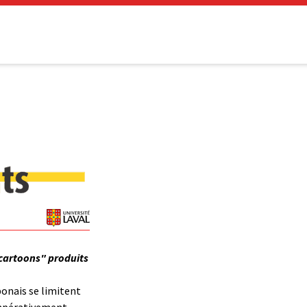
"cartoons" produits
ponais se limitent
impérativement