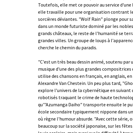
Toutefois, elle met ce pouvoir au service d'une
elle travaille pour une organisation contrant le
sorcières déviantes. "Wolf Rain" plonge pour s
dans un monde futuriste dominé par les nobles
grands châteaux, le reste de l'humanité se terr
grandes villes. Un groupe de loups à l'apparen
cherche le chemin du paradis.
"C'est un très beau dessin animé, soutenu par 
musique d'une des plus grandes compositrices
utilise des chansons en français, en anglais, en
Alexandre Van Chestein. Un peu plus tard, "Ghos
explore l'univers de la cybernétique en suivant
robotisés traquant le crime de haute technolog
qu'"Azumanga Daiho" transporte ensuite le pub
école secondaire typiquement nippone dans u
où règne l'humour absurde. "Avec cette série, 
beaucoup sur la société japonaise, sur les fête
la vie scolaire, mais aussi sur la difficulté à trou