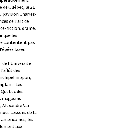
e de Québec, le 21
du pavillon Charles-
ces de l'art de
nce-fiction, drame,
r que les
 se contentent pas
'épées laser.
 de l'Université
l'affût des
'archipel nippon,
nglais. "Les
u Québec des
es magasins
u, Alexandre Van
i nous cessons de la
-américaines, les
ulement aux