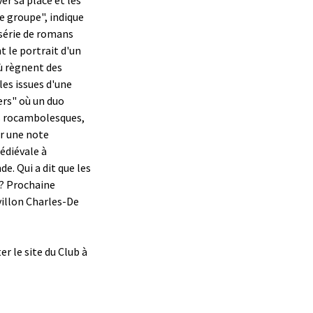
e groupe", indique
 série de romans
t le portrait d'un
ù règnent des
es issues d'une
ers" où un duo
s rocambolesques,
ur une note
édiévale à
e. Qui a dit que les
s? Prochaine
villon Charles-De
r le site du Club à