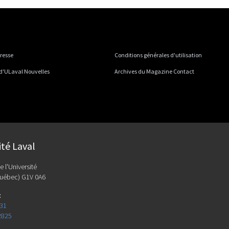
presse
Conditions générales d'utilisation
 d'ULaval Nouvelles
Archives du Magazine Contact
ité Laval
e l'Université
uébec) G1V 0A6
:
131
2825