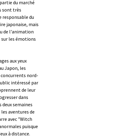
 partie du marché
s sont très
re responsable du
oire japonaise, mais
ou de l'animation
 sur les émotions
ages aux yeux
au Japon, les
s concurrents nord-
public intéressé par
pprennent de leur
rogresser dans
es deux semaines
 les aventures de
arre avec "Witch
ranormales puisque
eux à distance.