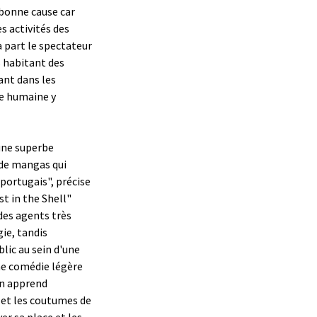
 bonne cause car
s activités des
a part le spectateur
 habitant des
ant dans les
ce humaine y
une superbe
 de mangas qui
 portugais", précise
t in the Shell"
 des agents très
ie, tandis
lic au sein d'une
ne comédie légère
on apprend
s et les coutumes de
ver sa place et les