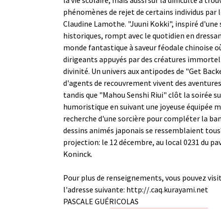
phénomènes de rejet de certains individus par l
Claudine Lamothe. "Juuni Kokki", inspiré d'une
historiques, rompt avec le quotidien en dressan
monde fantastique à saveur féodale chinoise o
dirigeants appuyés par des créatures immortell
divinité. Un univers aux antipodes de "Get Back
d'agents de recouvrement vivent des aventure
tandis que "Mahou Senshi Riui" clôt la soirée s
humoristique en suivant une joyeuse équipée m
recherche d'une sorcière pour compléter la band
dessins animés japonais se ressemblaient tou
projection: le 12 décembre, au local 0231 du pa
Koninck.
Pour plus de renseignements, vous pouvez visite
l'adresse suivante:
http://.caq.kurayami.net
PASCALE GUÉRICOLAS