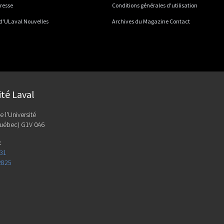
presse
Conditions générales d'utilisation
 d'ULaval Nouvelles
Archives du Magazine Contact
ité Laval
e l'Université
uébec) G1V 0A6
:
131
2825