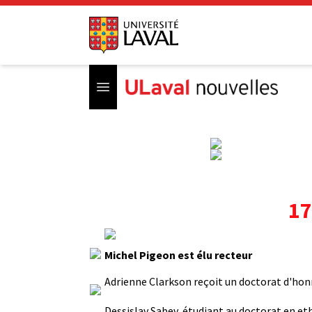
Open menu
17
Michel Pigeon est élu recteur
Adrienne Clarkson reçoit un doctorat d'ho
Dessislav Sabev, étudiant au doctorat en eth