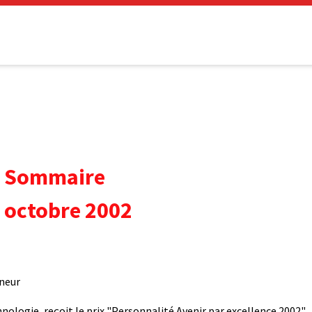
Sommaire
 octobre 2002
nneur
nologie, reçoit le prix "Personnalité Avenir par excellence 2002"