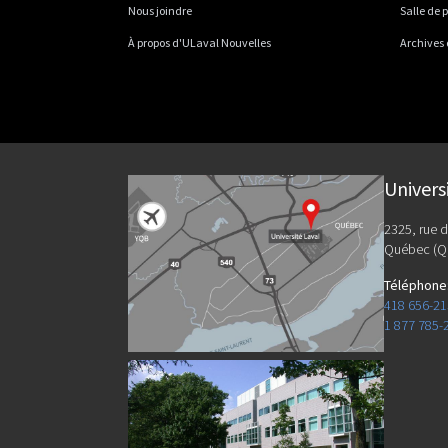
Nous joindre
Salle de 
À propos d'ULaval Nouvelles
Archives
Univers
2325, rue d
Québec (Q
Téléphone
418 656-2
1 877 785-