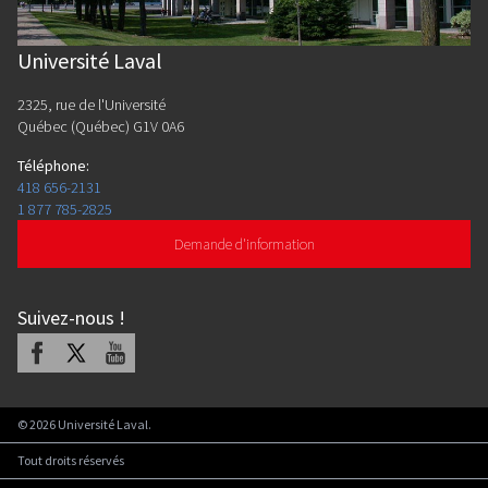
Université Laval
2325, rue de l'Université
Québec (Québec) G1V 0A6
Téléphone
:
418 656-2131
1 877 785-2825
Demande d'information
Suivez-nous
!
Facebook
X
Youtube
©
2026
Université Laval.
Tout droits réservés