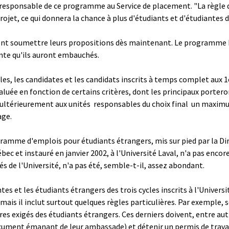
esponsable de ce programme au Service de placement. "La règle qu
projet, ce qui donnera la chance à plus d'étudiants et d'étudiantes
ent soumettre leurs propositions dès maintenant. Le programme Ét
iante qu'ils auront embauchés.
es, les candidates et les candidats inscrits à temps complet aux 1er
luée en fonction de certains critères, dont les principaux portero
ultérieurement aux unités ­ responsables du choix final ­ un maxim
age.
ogramme d'emplois pour étudiants étrangers, mis sur pied par la Dir
c et instauré en janvier 2002, à l'Université Laval, n'a pas encore
s de l'Université, n'a pas été, semble-t-il, assez abondant.
s et les étudiants étrangers des trois cycles inscrits à l'Univer
ais il inclut surtout quelques règles particulières. Par exemple, s
es exigés des étudiants étrangers. Ces derniers doivent, entre autre
document émanant de leur ambassade) et détenir un permis de travai