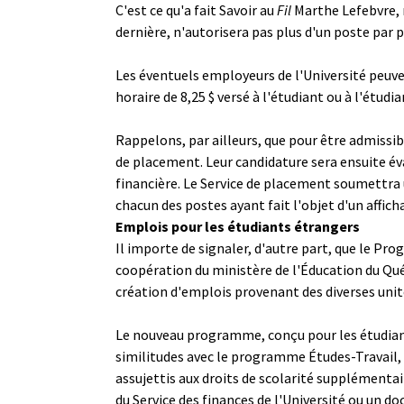
C'est ce qu'a fait Savoir au
Fil
Marthe Lefebvre, r
dernière, n'autorisera pas plus d'un poste par 
Les éventuels employeurs de l'Université peuv
horaire de 8,25 $ versé à l'étudiant ou à l'étud
Rappelons, par ailleurs, que pour être admissibl
de placement. Leur candidature sera ensuite éva
financière. Le Service de placement soumettra 
chacun des postes ayant fait l'objet d'un affich
Emplois pour les étudiants étrangers
Il importe de signaler, d'autre part, que le Pr
coopération du ministère de l'Éducation du Québe
création d'emplois provenant des diverses unité
Le nouveau programme, conçu pour les étudiante
similitudes avec le programme Études-Travail, m
assujettis aux droits de scolarité supplémentair
du Service des finances de l'Université ou un 