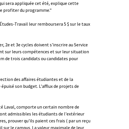
i sera appliquée cet été, explique cette
 de profiter du programme."
udes-Travail leur remboursera 5 $ sur le taux
, 2e et 3e cycles doivent s'inscrire au Service
nt sur leurs compétences et sur leur situation
um de trois candidats ou candidates pour
ection des affaires étudiantes et de la
 épuisé son budget. L'afflux de projets de
sité Laval, comporte un certain nombre de
ont admissibles les étudiants de l'extérieur
s, prouver qu'ils paient ces frais ( par un reçu
l sur le campus. La valeur maximale de leur