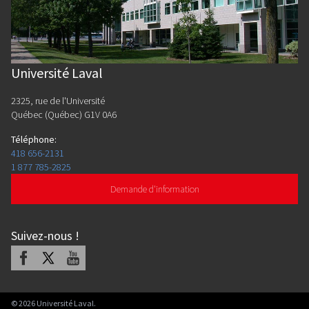
Université Laval
2325, rue de l'Université
Québec (Québec) G1V 0A6
Téléphone
:
418 656-2131
1 877 785-2825
Demande d'information
Suivez-nous
!
Facebook
X
Youtube
©
2026
Université Laval.