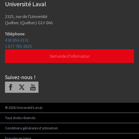
Université Laval
2325, rue de l'Université
Québec (Québec) G1V 0A6
Téléphone
:
418 656-2131
1 877 785-2825
Demande d'information
Suivez-nous
!
Facebook
X
Youtube
©
2026
Université Laval.
Tout droits réservés
Conditions générales d'utilisation
Fraudes en ligne