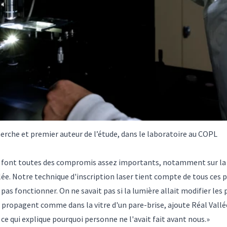
rche et premier auteur de l’étude, dans le laboratoire au COPL
es font toutes des compromis assez importants, notamment sur la 
allée. Notre technique d'inscription laser tient compte de tous ces
 pas fonctionner. On ne savait pas si la lumière allait modifier les 
e propagent comme dans la vitre d'un pare-brise, ajoute Réal Vallée.
, ce qui explique pourquoi personne ne l'avait fait avant nous.»