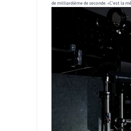
de milliardième de seconde. «C'est la m