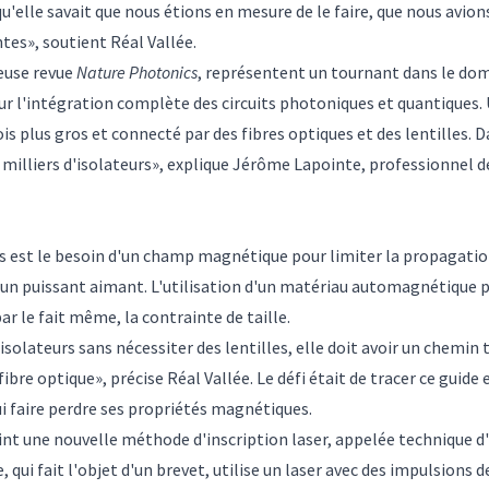
elle savait que nous étions en mesure de le faire, que nous avions
ntes», soutient Réal Vallée.
ieuse revue
Nature Photonics
, représentent un tournant dans le doma
l'intégration complète des circuits photoniques et quantiques. 
 fois plus gros et connecté par des fibres optiques et des lentilles
 milliers d'isolateurs», explique Jérôme Lapointe, professionnel d
es est le besoin d'un champ magnétique pour limiter la propagation
 un puissant aimant. L'utilisation d'un matériau automagnétique
r le fait même, la contrainte de taille.
isolateurs sans nécessiter des lentilles, elle doit avoir un chemin
fibre optique», précise Réal Vallée. Le défi était de tracer ce guid
i faire perdre ses propriétés magnétiques.
oint une nouvelle méthode d'inscription laser, appelée technique d'
 qui fait l'objet d'un brevet, utilise un laser avec des impulsions