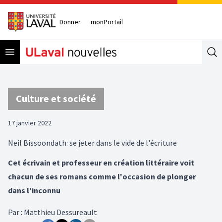
Donner
monPortail
Open menu
Se
Culture et société
17 janvier 2022
Neil Bissoondath: se jeter dans le vide de l'écriture
Cet écrivain et professeur en création littéraire voit
chacun de ses romans comme l'occasion de plonger
dans l'inconnu
Par
:
Matthieu Dessureault