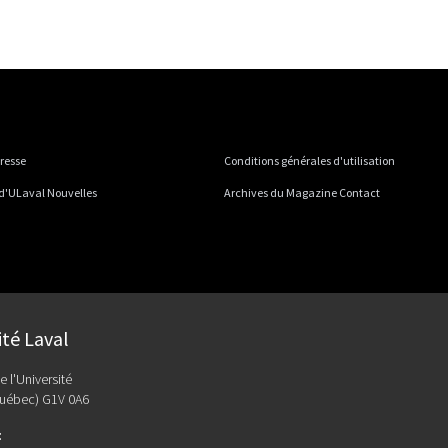
presse
Conditions générales d'utilisation
 d'ULaval Nouvelles
Archives du Magazine Contact
ité Laval
e l'Université
uébec) G1V 0A6
: