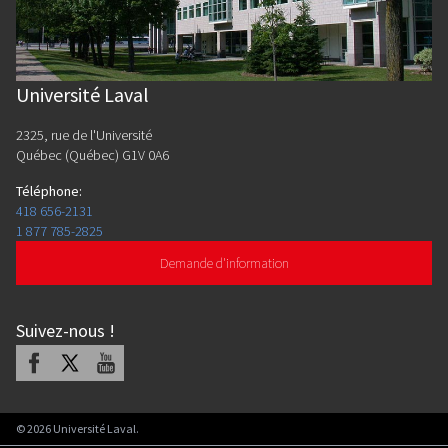
Université Laval
2325, rue de l'Université
Québec (Québec) G1V 0A6
Téléphone
:
418 656-2131
1 877 785-2825
Demande d'information
Suivez-nous
!
Facebook
X
Youtube
©
2026
Université Laval.