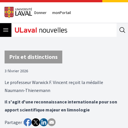
Donner
monPortail
Open menu
Se
Prix et distinctions
3 février 2026
Le professeur Warwick F. Vincent reçoit la médaille
Naumann-Thienemann
Il s'agit d'une reconnaissance internationale pour son
apport scientifique majeur en limnologie
Partager :