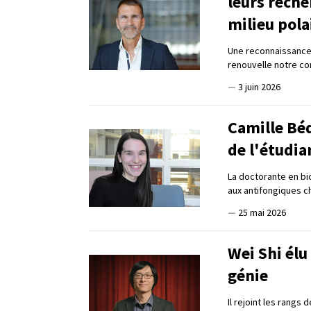
leurs reche
milieu pola
Une reconnaissance 
renouvelle notre c
—
3 juin 2026
Camille Béd
de l'étudia
La doctorante en bi
aux antifongiques 
—
25 mai 2026
Wei Shi élu
génie
Il rejoint les rangs