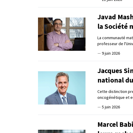
Javad Mash
la Société
La communauté math
professeur de l'Univ
—
9 juin 2026
Jacques Si
national d
Cette distinction pr
oncogénétique et e
—
5 juin 2026
Marcel Bab