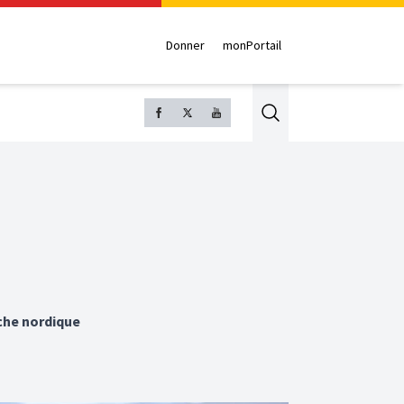
Donner
monPortail
Search
rche nordique