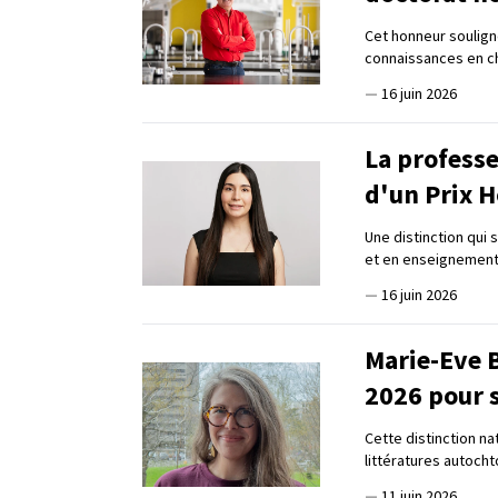
Cet honneur soulign
connaissances en chi
—
16 juin 2026
La professe
d'un Prix 
Une distinction qui 
et en enseignemen
—
16 juin 2026
Marie-Eve B
2026 pour 
Cette distinction na
littératures autoch
—
11 juin 2026