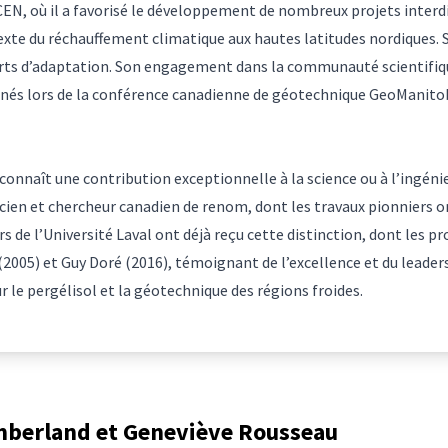
e CEN, où il a favorisé le développement de nombreux projets inter
exte du réchauffement climatique aux hautes latitudes nordiques. 
ts d’adaptation. Son engagement dans la communauté scientifique e
nés lors de la conférence canadienne de géotechnique GeoManitoba 
econnaît une contribution exceptionnelle à la science ou à l’ingéni
cien et chercheur canadien de renom, dont les travaux pionniers
s de l’Université Laval ont déjà reçu cette distinction, dont les p
(2005) et Guy Doré (2016), témoignant de l’excellence et du leade
r le pergélisol et la géotechnique des régions froides.
berland et Geneviève Rousseau