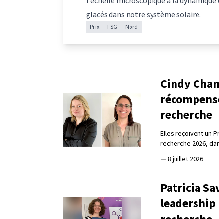
l'échelle microscopique à la dynamique 
glacés dans notre système solaire.
Prix
FSG
Nord
Cindy Cham
récompensé
recherche
Elles reçoivent un 
recherche 2026, dan
—
8 juillet 2026
Patricia Sa
leadership 
recherche