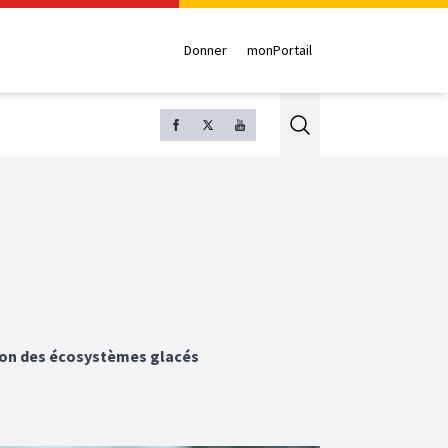
Donner
monPortail
Search
sion des écosystèmes glacés