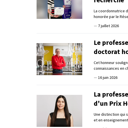
La coordonnatrice d
honorée par le Rése
—
7 juillet 2026
Le profess
doctorat h
Cet honneur soulign
connaissances en chi
—
16 juin 2026
La professe
d'un Prix 
Une distinction qui 
et en enseignemen