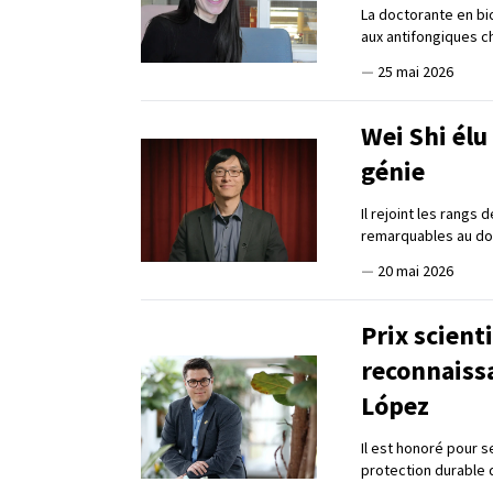
La doctorante en bi
aux antifongiques 
—
25 mai 2026
Wei Shi élu
génie
Il rejoint les rangs
remarquables au dom
—
20 mai 2026
Prix scient
reconnaissa
López
Il est honoré pour s
protection durable 