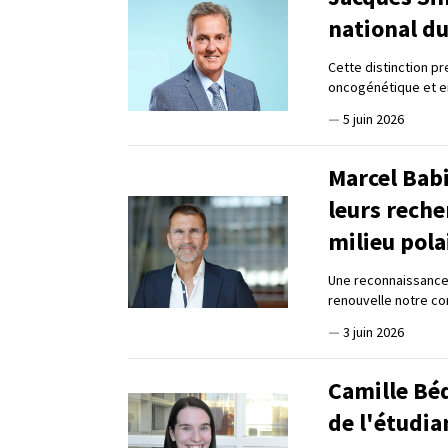
national d
Cette distinction pr
oncogénétique et e
—
5 juin 2026
Marcel Bab
leurs reche
milieu pola
Une reconnaissance 
renouvelle notre c
—
3 juin 2026
Camille Béd
de l'étudia