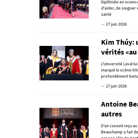
Diplômée en science
d'aider, de soigner
santé
—
27 juin 2026
Kim Thúy: u
vérités «au
L'Université Laval l
marqué la scène lit
profondément huma
—
27 juin 2026
Antoine Be
autres
D'un conseil reçu a
Beauchamp a fait de
par son rôle de por