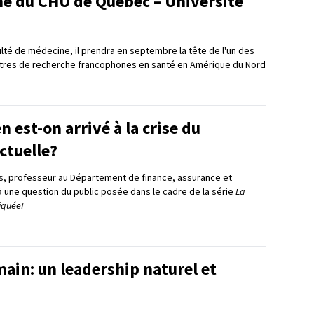
he du CHU de Québec – Université
ulté de médecine, il prendra en septembre la tête de l'un des
ntres de recherche francophones en santé en Amérique du Nord
est-on arrivé à la crise du
ctuelle?
s, professeur au Département de finance, assurance et
à une question du public posée dans le cadre de la série
La
iquée!
ain: un leadership naturel et