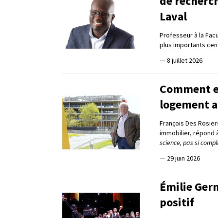
de recherc
Laval
Professeur à la Fac
plus importants ce
—
8 juillet 2026
Comment en 
logement a
François Des Rosier
immobilier, répond 
science, pas si compl
—
29 juin 2026
Émilie Germ
positif