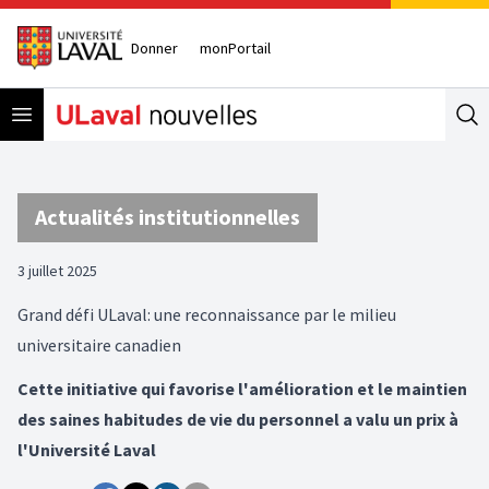
Donner
monPortail
Open menu
Se
Actualités institutionnelles
3 juillet 2025
Grand défi ULaval: une reconnaissance par le milieu
universitaire canadien
Cette initiative qui favorise l'amélioration et le maintien
des saines habitudes de vie du personnel a valu un prix à
l'Université Laval