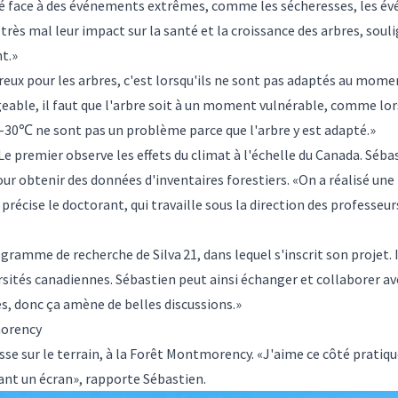
ité face à des événements extrêmes, comme les sécheresses, les év
ès mal leur impact sur la santé et la croissance des arbres, soulign
t.»
ereux pour les arbres, c'est lorsqu'ils ne sont pas adaptés au mom
eable, il faut que l'arbre soit à un moment vulnérable, comme lo
 -30℃ ne sont pas un problème parce que l'arbre y est adapté.»
 Le premier observe les effets du climat à l'échelle du Canada. Sé
pour obtenir des données d'inventaires forestiers. «On a réalisé u
précise le doctorant, qui travaille sous la direction des professeu
programme de recherche de
Silva 21
, dans lequel s'inscrit son projet.
sités canadiennes. Sébastien peut ainsi échanger et collaborer av
, donc ça amène de belles discussions.»
morency
se sur le terrain, à la Forêt Montmorency. «J'aime ce côté pratique
vant un écran», rapporte Sébastien.