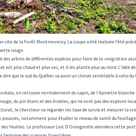
un site de la Forêt Montmorency. La coupe a été réalisée l’été pré
nette rouge.
des arbres de différentes espèces pour faire de la «migration assist
t est plus chaud et plus sec, et il les plante plus au nord. L'idée d
 dire que le sud du Québec va avoir un climat semblable à celui du 
réale, on retrouve normalement du sapin, de l'épinette blanche ou
rouge, du pin blanc et des érables, qui ne sont pas des espèces loca
orat, le chercheur va regarder les taux de survie et mesurer la cr
es pousses, notamment pour étudier le niveau de santé du feuillage
es feuilles. Le professeur Loïc D'Orangeville abordera cette port
la
Semaine des sciences forestières
.