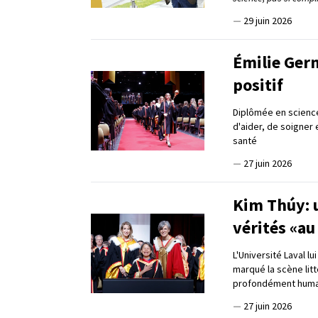
—
29 juin 2026
Émilie Germ
positif
Diplômée en science
d'aider, de soigner
santé
—
27 juin 2026
Kim Thúy: u
vérités «au
L'Université Laval l
marqué la scène lit
profondément huma
—
27 juin 2026