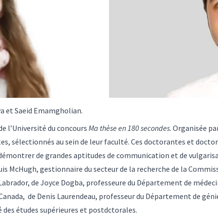
eva et Saeid Emamgholian.
e de l’Université du concours
Ma thèse en 180 secondes
. Organisée pa
tes, sélectionnés au sein de leur faculté. Ces doctorantes et docto
 démontrer de grandes aptitudes de communication et de vulgarisat
is McHugh, gestionnaire du secteur de la recherche de la Commissi
Labrador, de Joyce Dogba, professeure du Département de médecin
-Canada, de Denis Laurendeau, professeur du Département de génie
é des études supérieures et postdctorales.