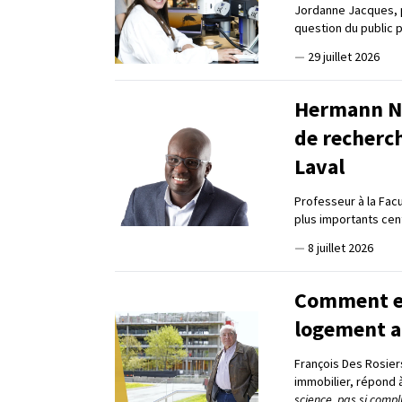
Jordanne Jacques, 
question du public 
—
29 juillet 2026
Hermann Na
de recherc
Laval
Professeur à la Fac
plus importants ce
—
8 juillet 2026
Comment en 
logement a
François Des Rosier
immobilier, répond 
science, pas si compl