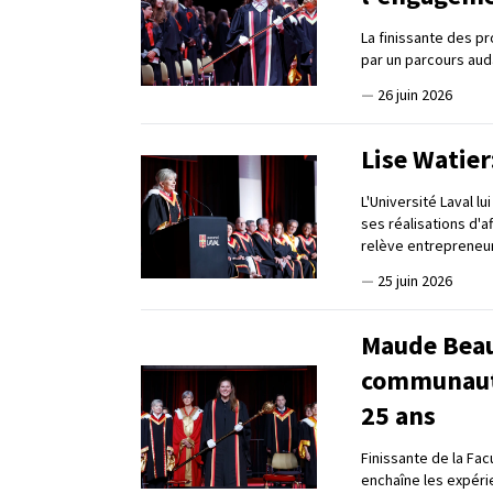
La finissante des p
par un parcours auda
—
26 juin 2026
Lise Watier
L'Université Laval l
ses réalisations d'a
relève entrepreneur
—
25 juin 2026
Maude Beau
communauté
25 ans
Finissante de la Fa
enchaîne les expéri