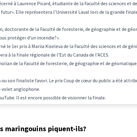
écerné à Laurence Picard, étudiante de la Faculté des sciences et d
futur». Elle représentera l’Université Laval lors de la
grande final
rin, doctorante de la Faculté de foresterie, de géographie et de g
us protéger d’un incendie?».
né le 1er prix à Mariia Kiseleva de la Faculté des sciences et de gé
pera à la
finale régionale de l’Est du Canada de l’ACES
.
holian de la Faculté de foresterie, de géographie et de géomatiqu
a ou son finaliste favori. Le prix Coup de cœur du public a été attri
e volet anglophone.
YouTube. Il est encore possible de
visionner la finale
.
s maringouins piquent-ils?