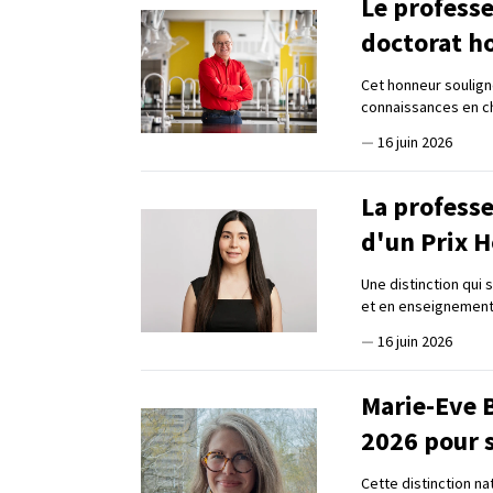
Le profess
doctorat h
Cet honneur soulign
connaissances en chi
—
16 juin 2026
La professe
d'un Prix 
Une distinction qui 
et en enseignemen
—
16 juin 2026
Marie-Eve B
2026 pour 
Cette distinction na