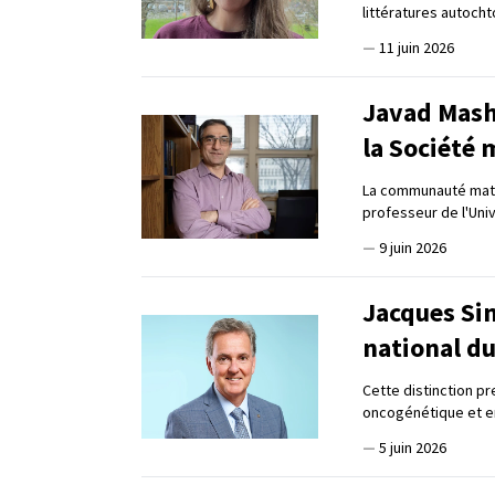
littératures autoch
—
11 juin 2026
Javad Mash
la Société
La communauté math
professeur de l'Univ
—
9 juin 2026
Jacques Si
national d
Cette distinction pr
oncogénétique et e
—
5 juin 2026