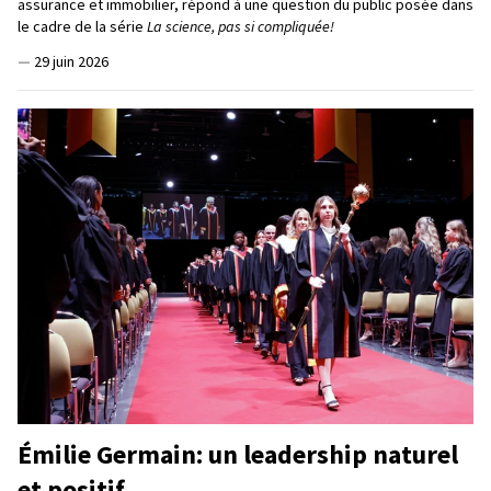
assurance et immobilier, répond à une question du public posée dans
le cadre de la série
La science, pas si compliquée!
—
29 juin 2026
Émilie Germain: un leadership naturel
et positif