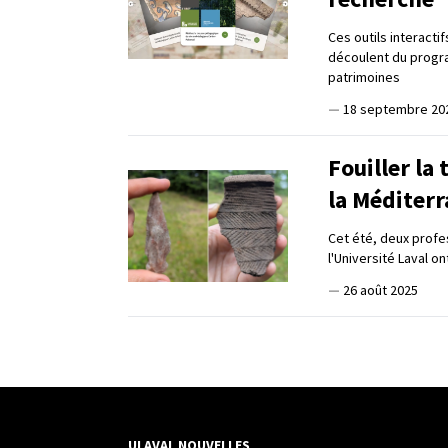
Ces outils interacti
découlent du progra
patrimoines
—
18 septembre 20
Fouiller la
la Méditer
Cet été, deux profe
l'Université Laval 
—
26 août 2025
ULAVAL NOUVELLES