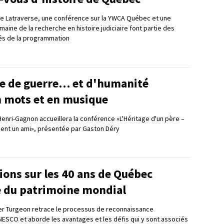
 Latraverse, une conférence sur la YWCA Québec et une
maine de la recherche en histoire judiciaire font partie des
és de la programmation
re de guerre… et d'humanité
n mots et en musique
 Henri-Gagnon accueillera la conférence «L'Héritage d'un père –
ent un ami», présentée par Gaston Déry
ions sur les 40 ans de Québec
 du patrimoine mondial
er Turgeon retrace le processus de reconnaissance
UNESCO et aborde les avantages et les défis qui y sont associés