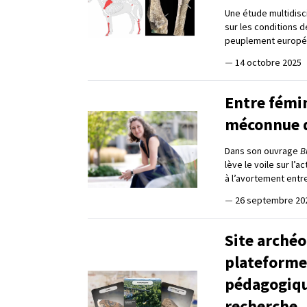
Une étude multidisc
sur les conditions d
peuplement europée
—
14 octobre 2025
Entre fémin
méconnue d
Dans son ouvrage
B
lève le voile sur l’a
à l’avortement entr
—
26 septembre 20
Site archéo
plateforme
pédagogiqu
recherche