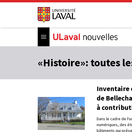
Open menu
«Histoire»: toutes l
Inventaire
de Bellech
à contribut
Dans le cadre de l'u
numériques, des étu
bâtiments qui prése