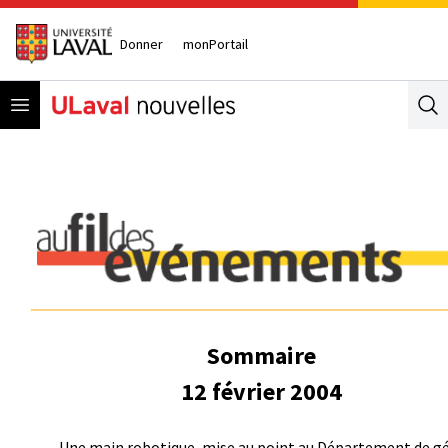
Donner
monPortail
Open menu
Se
Sommaire
12 février 2004
Une main robotique, mise au point au Département de g