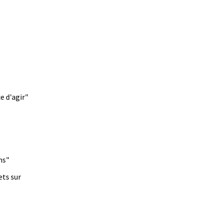
e d'agir"
ns"
ets sur