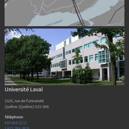
Université Laval
2325, rue de l'Université
Québec (Québec) G1V 0A6
Téléphone
:
418 656-2131
1 877 785-2825