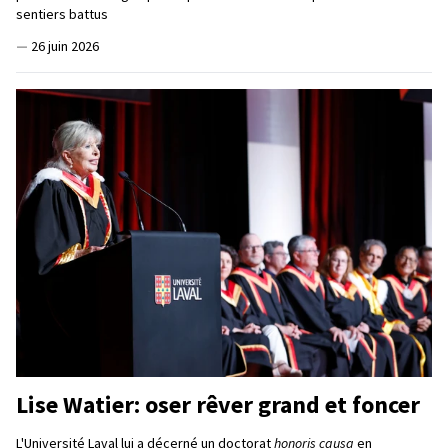
sentiers battus
—
26 juin 2026
Lise Watier: oser rêver grand et foncer
L'Université Laval lui a décerné un doctorat
honoris causa
en